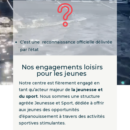
C’est une reconnaissance officielle délivrée
par l’état
Il reconnait et accrédite les structures qui
s’engagent a encadrer et animer les
Nos engagements loisirs
activités pour la jeunesse.
pour les jeunes
Notre centre est fièrement engagé en
tant qu’acteur majeur de
la jeunesse et
du sport
. Nous sommes une structure
agréée Jeunesse et Sport, dédiée à offrir
aux jeunes des opportunités
d’épanouissement à travers des activités
sportives stimulantes.